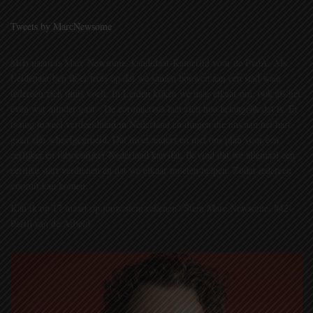
Tweets by MarcNewsome
Mijn naam is Marc Newsome, kandidaat-Kamerlid voor de PvdA. Als
Leidenaar ben ik er trots op dat we samen bouwen aan een stad waar
iedereen zich thuis voelt. In Leiden kijken we naar elkaar om, ook als het
even wat minder gaat.
De coronacrisis laat zien hoe belangrijk dat is. Er
is nog te veel verdeeldheid in Nederland en dingen die ons aan het hart
gaan zijn scheefgegroeid. Dat moet anders en met ons plan voor een
eerlijker en fatsoenlijker Nederland kan dat. Ik vind dat we allemaal een
eerlijke start verdienen en dat we elkaar moeten helpen. Zodat iedereen
vooruit kan komen.
Kan ik op 17 maart op jouw stem rekenen? Stem Marc Newsome, #42
Partij van de Arbeid