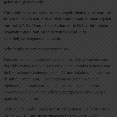
gebouwen gesloten zijn.
Concreet willen we weten welke mogelijkheden er zijn om de
musea te heropenen, mits ze zich houden aan de maatregelen
van het RIVM. Want als de Action en de IKEA dat mogen.
Waarom musea dan niet? Hieronder vind je de
schriftelijke vragen die ik stelde.
Schriftelijke vragen over openen musea
Het coronavirus treft ook de Leidse musea. De gebouwen waar
dagelijks volwassenen en (school)kinderen konden genieten van
de Leidse kunstschatten gingen op 12 maart dicht, op advies van
de museumvereniging*. De Partij van de Arbeid ziet in de
afgekondigde noodverordeningen met maatregelen om het
coronavirus in te dammen echter geen expliciet verbod op het
open zijn van musea.
Toch zijn de Leidse musea nog steeds gesloten. De Partij van de
Arbeid wil daarom van de gemeente Leiden weten welke