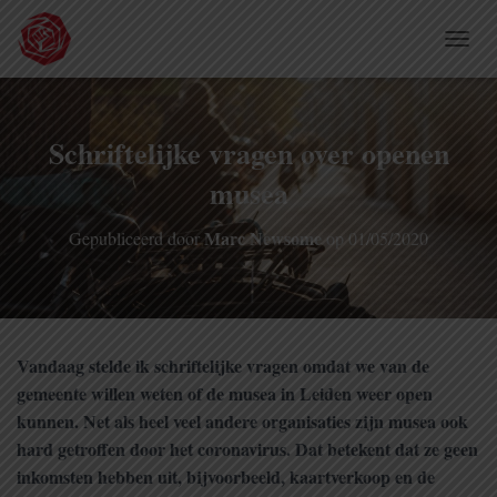
TOGGL
Schriftelijke vragen over openen
musea
Marc Newsome
Gepubliceerd door
op
01/05/2020
Vandaag stelde ik schriftelijke vragen omdat we van de
gemeente willen weten of de musea in Leiden weer open
kunnen. Net als heel veel andere organisaties zijn musea ook
hard getroffen door het coronavirus. Dat betekent dat ze geen
inkomsten hebben uit, bijvoorbeeld, kaartverkoop en de