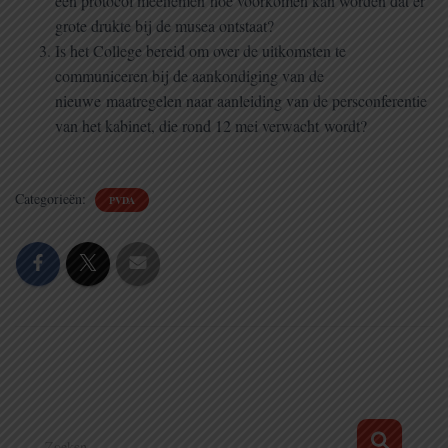
een protocol meenemen hoe voorkomen kan worden dat er
grote drukte bij de musea ontstaat?
Is het College bereid om over de uitkomsten te
communiceren bij de aankondiging van de
nieuwe maatregelen naar aanleiding van de persconferentie
van het kabinet, die rond 12 mei verwacht wordt?
Categorieën:
PVDA
Z
Zoeken …